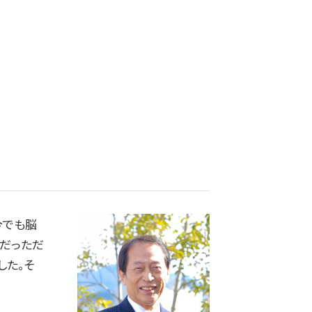
今でも脳
間だっただ
した。そ