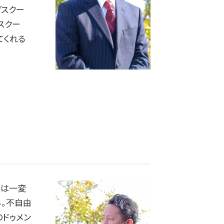
グスクー
スクー
てくれる
活は一変
み。不自由
のドゥメン