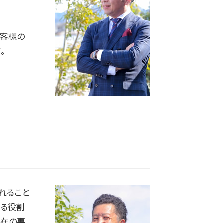
お客様の
。
れること
する役割
現在の事