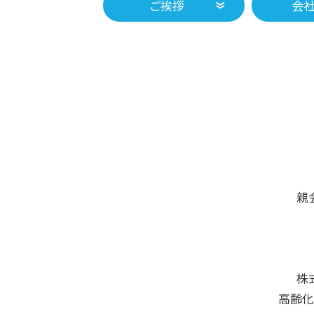
ご挨拶
会
親
株
高齢化