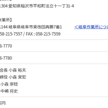
-1304 愛知県稲沢市平和町法立十一丁31-4
作業所】
1-1144 岐阜県岐阜市東改田再勝7番1
＜岐阜作業所につ
058-215-7557 / FAX : 058-215-7559
6-7770
6-7780
会長 小森 裕夫
締役 小森 常宏
 小森 崇稔
 中嶋 将史
0万円