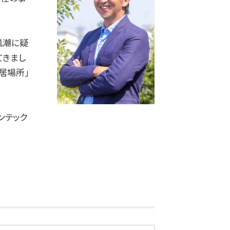
風潮に疑
てきまし
居場所」
ンテック